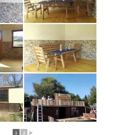
1
2
►