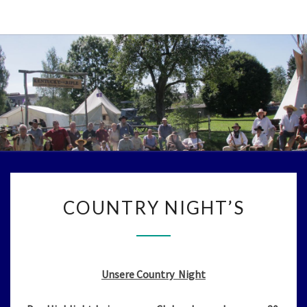
Skip
to
content
COUNTRY
COUNTRY NIGHT’S
NIGHT’S
Unsere Country Night