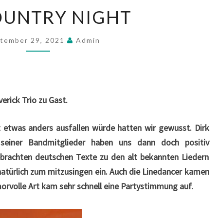
14.
OUNTRY NIGHT
COUNTRY
NIGHT
tember 29, 2021
Admin
erick Trio zu Gast.
t etwas anders ausfallen würde hatten wir gewusst. Dirk
seiner Bandmitglieder haben uns dann doch positiv
ebrachten deutschen Texte zu den alt bekannten Liedern
natürlich zum mitzusingen ein. Auch die Linedancer kamen
morvolle Art kam sehr schnell eine Partystimmung auf.